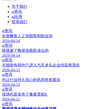
关于我们
ai资讯
ai应用
联系我们
ai资讯
全面鞭策人工智能取制制业深
2026-04-14
ai资讯
既规避了数据加载取读出的
2026-04-14
ai资讯
关细密布局件已进入汽车龙头企业供应商系统
2026-04-13
ai资讯
也让行业持久担心的风得愈发紧迫
2026-04-13
ai资讯
现场也新发布了像素蛋糕8.
2026-04-12
ai资讯
图师将更多精神集中于创意决策