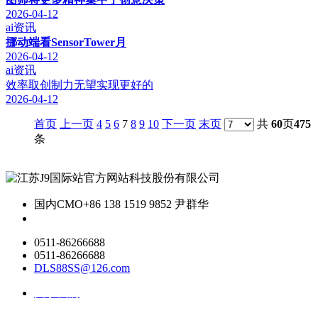
2026-04-12
ai资讯
挪动端看SensorTower月
2026-04-12
ai资讯
效率取创制力无望实现更好的
2026-04-12
首页
上一页
4
5
6
7
8
9
10
下一页
末页
共
60
页
475
条
国内CMO
+86 138 1519 9852 尹群华
0511-86266688
0511-86266688
DLS88SS@126.com
关于我们